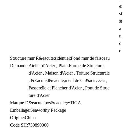
e;
si
st
a
n
c
e
Structure mur R&eacute;sidentiel:
Fond mur de faisceau
Demande:
Atelier d'Acier , Plate-Forme de Structure
d'Acier , Maison d'Acier , Toiture Structurale
, &Eacute;l&eacute;ment de Ch&acirc;ssis ,
Passerelle et Plancher d'Acier , Pont de Struc
ture d'Acier
Marque D&eacute;pos&eacute;e:
TIGA
Emballage:
Seaworthy Package
Origine:
China
Code SH:
730890000