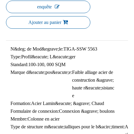
enquête
Ajouter au panier
N&deg; de Mod&egrave;le:
TIGA-SSW 5563
Type:
Profil&eacute; L&eacute;ger
Standard:
100-100, 000 SQM
Marque d&eacute;pos&eacute;e:
Faible alliage acier de
construction &agrave;
haute r&eacute;sistanc
e
Formation:
Acier Lamin&eacute; &agrave; Chaud
Formulaire de connexion:
Connexion &agrave; boulons
Membre:
Colonne en acier
Type de structure m&eacute;talliques pour le b&acirc;timent:
A