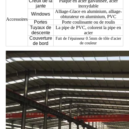
Creux de la
Plaque en acier galvanisée, acier
jante
inoxydable
Alliage-Glace en aluminium, alliage-
Windows
obturateur en aluminium, PVC
Accessoires
Portes
Porte coulissante ou de roulis
Tuyaux de
La pipe de PVC, colorent la pipe en
descente
acier
Couverture
Fait de l'épaisseur 0.5mm de tôle d'acier
de bord
de couleur