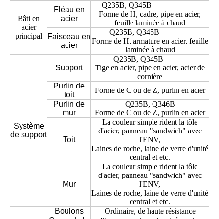
Q235B, Q345B
Fléau en
Forme de H, cadre, pipe en acier,
Bâti en
acier
feuille laminée à chaud
acier
Q235B, Q345B
principal
Faisceau en
Forme de H, armature en acier, feuille
acier
laminée à chaud
Q235B, Q345B
Support
Tige en acier, pipe en acier, acier de
cornière
Purlin de
Forme de C ou de Z, purlin en acier
toit
Purlin de
Q235B, Q346B
mur
Forme de C ou de Z, purlin en acier
La couleur simple rident la tôle
Système
d'acier, panneau "sandwich" avec
de support
Toit
l'ENV,
Laines de roche, laine de verre d'unité
central et etc.
La couleur simple rident la tôle
d'acier, panneau "sandwich" avec
Mur
l'ENV,
Laines de roche, laine de verre d'unité
central et etc.
Boulons
Ordinaire, de haute résistance