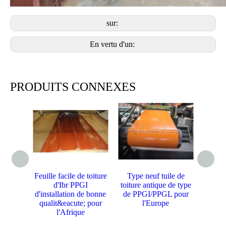
sur:
En vertu d'un:
PRODUITS CONNEXES
Feuille facile de toiture
Type neuf tuile de
Feui
d'Ibr PPGI
toiture antique de type
toit
d'installation de bonne
de PPGI/PPGL pour
const
qualit&eacute; pour
l'Europe
l'Afrique
qualit