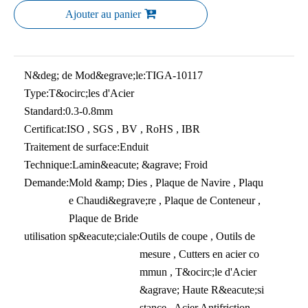
Ajouter au panier
N&deg; de Mod&egrave;le:
TIGA-10117
Type:
T&ocirc;les d'Acier
Standard:
0.3-0.8mm
Certificat:
ISO , SGS , BV , RoHS , IBR
Traitement de surface:
Enduit
Technique:
Lamin&eacute; &agrave; Froid
Demande:
Mold &amp; Dies , Plaque de Navire , Plaqu
e Chaudi&egrave;re , Plaque de Conteneur ,
Plaque de Bride
utilisation sp&eacute;ciale:
Outils de coupe , Outils de
mesure , Cutters en acier co
mmun , T&ocirc;le d'Acier
&agrave; Haute R&eacute;si
stance , Acier Antifriction ,