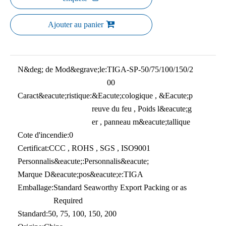
Ajouter au panier
N&deg; de Mod&egrave;le:
TIGA-SP-50/75/100/150/2
00
Caract&eacute;ristique:
&Eacute;cologique , &Eacute;p
reuve du feu , Poids l&eacute;g
er , panneau m&eacute;tallique
Cote d'incendie:
0
Certificat:
CCC , ROHS , SGS , ISO9001
Personnalis&eacute;:
Personnalis&eacute;
Marque D&eacute;pos&eacute;e:
TIGA
Emballage:
Standard Seaworthy Export Packing or as
Required
Standard:
50, 75, 100, 150, 200