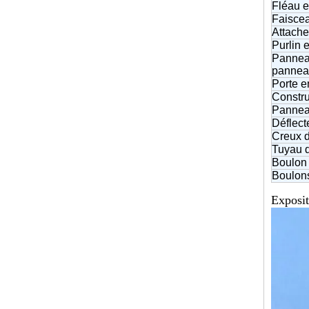
Fléau e
Faiscea
Attache
Purlin 
Pannea
panneau
Porte e
Constru
Pannea
Déflect
Creux d
Tuyau 
Boulon 
Boulons
Exposit