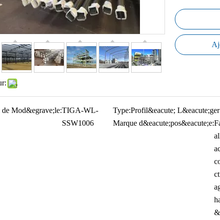
Aj
ur:
 de Mod&egrave;le:
TIGA-WL-
Type:
Profil&eacute; L&eacute;ger
SSW1006
Marque d&eacute;pos&eacute;e:
F
al
ac
c
c
a
ha
&