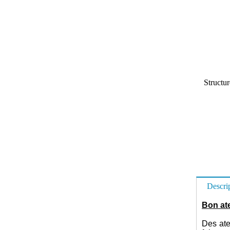
Structu
Descri
Bon ate
Des ate