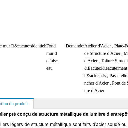
re mur R&eacute;sidentiel:
Fond
Demande:
Atelier d'Acier , Plate-
mur d
de Structure d'Acier , M
e faisc
d'Acier , Toiture Structur
eau
&Eacute;l&eacute;ment
h&acirc;ssis , Passerelle
ncher d'Acier , Pont de 
ure d'Acier
ption du produit
lier pré conçu de structure métallique de lumière d'entrepôt
liers légers de structure métallique sont faits d'acier soudé 