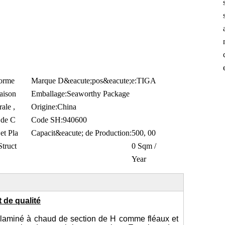
Forme
Marque D&eacute;pos&eacute;e:
TIGA
aison
Emballage:
Seaworthy Package
ale ,
Origine:
China
 de C
Code SH:
940600
 et Pla
Capacit&eacute; de Production:
500, 00
Struct
0 Sqm /
Year
 de qualité
ou laminé à chaud de section de H comme fléaux et