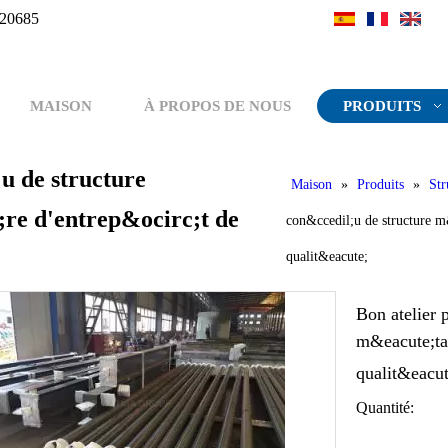
20685
MAISON
À PROPOS DE NOUS
PRODUITS
u de structure
Maison
»
Produits
»
Str
re d'entrep&ocirc;t de
con&ccedil;u de structure m
qualit&eacute;
Bon atelier 
m&eacute;tal
qualit&eacu
Quantité: