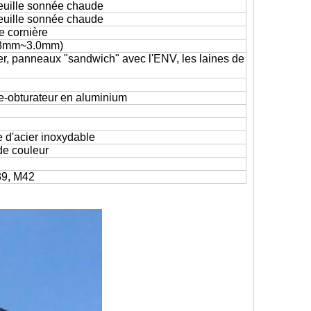
feuille sonnée chaude
feuille sonnée chaude
de cornière
1.8mm~3.0mm)
ier, panneaux "sandwich" avec l'ENV, les laines de
ge-obturateur en aluminium
 d'acier inoxydable
de couleur
39, M42