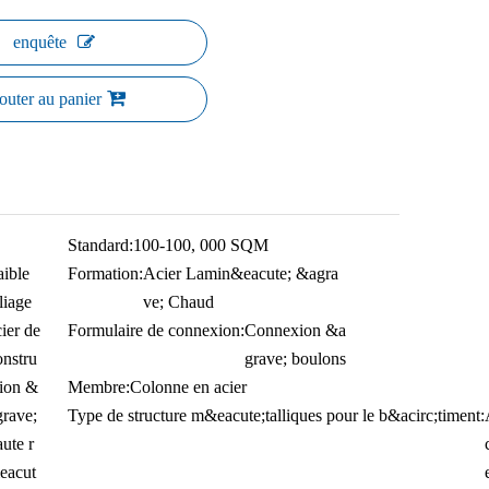
enquête
outer au panier
Standard:
100-100, 000 SQM
aible
Formation:
Acier Lamin&eacute; &agra
liage
ve; Chaud
ier de
Formulaire de connexion:
Connexion &a
onstru
grave; boulons
tion &
Membre:
Colonne en acier
grave;
Type de structure m&eacute;talliques pour le b&acirc;timent:
ute r
eacut