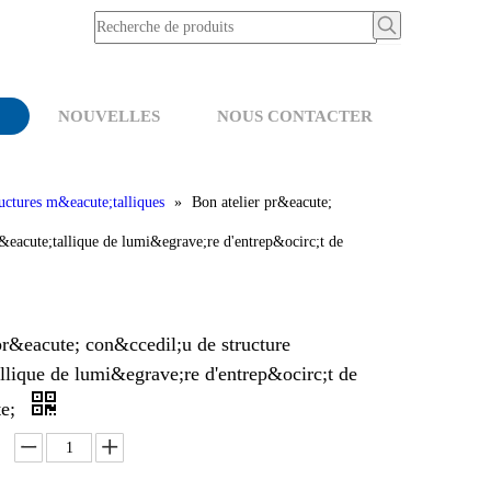
NOUVELLES
NOUS CONTACTER
uctures m&eacute;talliques
»
Bon atelier pr&eacute;
&eacute;tallique de lumi&egrave;re d'entrep&ocirc;t de
pr&eacute; con&ccedil;u de structure
lique de lumi&egrave;re d'entrep&ocirc;t de
te;