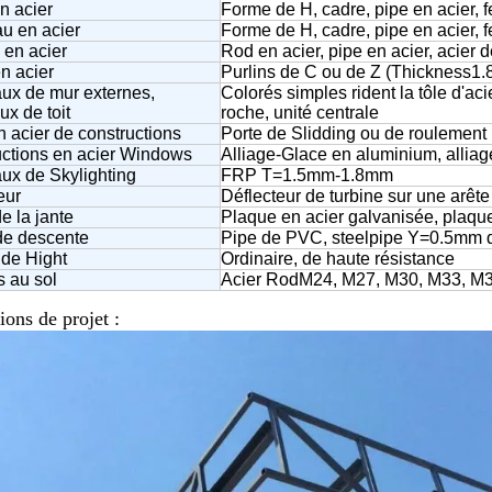
n acier
Forme de H, cadre, pipe en acier, 
u en acier
Forme de H, cadre, pipe en acier, 
 en acier
Rod en acier, pipe en acier, acier 
en acier
Purlins de C ou de Z (Thickness
ux de mur externes,
Colorés simples rident la tôle d'ac
x de toit
roche, unité centrale
n acier de constructions
Porte de Slidding ou de roulement
ctions en acier Windows
Alliage-Glace en aluminium, allia
ux de Skylighting
FRP T=1.5mm-1.8mm
eur
Déflecteur de turbine sur une arête
e la jante
Plaque en acier galvanisée, plaque
de descente
Pipe de PVC, steelpipe Y=0.5mm 
de Hight
Ordinaire, de haute résistance
 au sol
Acier RodM24, M27, M30, M33, M
ions de projet :