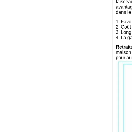
faiscea
avantag
dans le
1. Favo
2. Coût 
3. Long
4. La g
Retrai
maison 
pour a