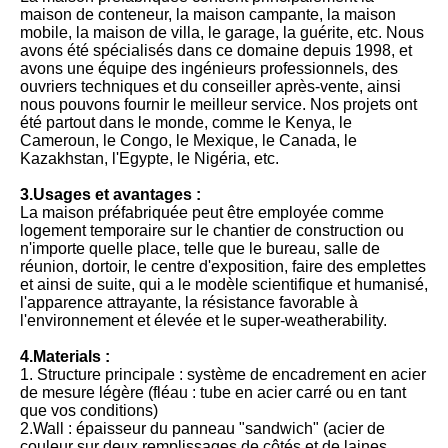
maison de conteneur, la maison campante, la maison
mobile, la maison de villa, le garage, la guérite, etc. Nous
avons été spécialisés dans ce domaine depuis 1998, et
avons une équipe des ingénieurs professionnels, des
ouvriers techniques et du conseiller après-vente, ainsi
nous pouvons fournir le meilleur service. Nos projets ont
été partout dans le monde, comme le Kenya, le
Cameroun, le Congo, le Mexique, le Canada, le
Kazakhstan, l'Egypte, le Nigéria, etc.
3.Usages et avantages :
La maison préfabriquée peut être employée comme
logement temporaire sur le chantier de construction ou
n'importe quelle place, telle que le bureau, salle de
réunion, dortoir, le centre d'exposition, faire des emplettes
et ainsi de suite, qui a le modèle scientifique et humanisé,
l'apparence attrayante, la résistance favorable à
l'environnement et élevée et le super-weatherability.
4.Materials :
1. Structure principale : système de encadrement en acier
de mesure légère (fléau : tube en acier carré ou en tant
que vos conditions)
2.Wall : épaisseur du panneau "sandwich" (acier de
couleur sur deux remplissages de côtés et de laines