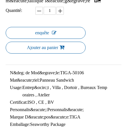
m&eacute;tallique l&eacute;g&egrave;re
Quantité:
enquête
Ajouter au panier
N&deg; de Mod&egrave;le:
TIGA-50106
Mat&eacute;riel:
Panneau Sandwich
Usage:
Entrep&ocirc;t , Villa , Dortoir , Bureaux Temp
oraires , Atelier
Certificat:
ISO , CE , BV
Personnalis&eacute;:
Personnalis&eacute;
Marque D&eacute;pos&eacute;e:
TIGA
Emballage:
Seaworthy Package