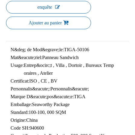
enquête
Ajouter au panier
N&deg; de Mod&egrave;le:
TIGA-50106
Mat&eacute;riel:
Panneau Sandwich
Usage:
Entrep&ocirc;t , Villa , Dortoir , Bureaux Temp
oraires , Atelier
Certificat:
ISO , CE , BV
Personnalis&eacute;:
Personnalis&eacute;
Marque D&eacute;pos&eacute;e:
TIGA
Emballage:
Seaworthy Package
Standard:
100-100, 000 SQM
Origine:
China
Code SH:
940600