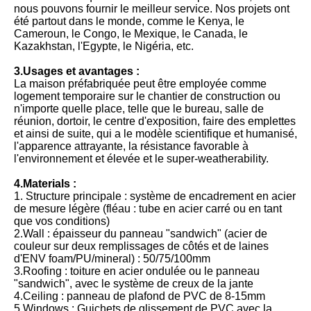
nous pouvons fournir le meilleur service. Nos projets ont
été partout dans le monde, comme le Kenya, le
Cameroun, le Congo, le Mexique, le Canada, le
Kazakhstan, l'Egypte, le Nigéria, etc.
3.Usages et avantages :
La maison préfabriquée peut être employée comme
logement temporaire sur le chantier de construction ou
n'importe quelle place, telle que le bureau, salle de
réunion, dortoir, le centre d'exposition, faire des emplettes
et ainsi de suite, qui a le modèle scientifique et humanisé,
l'apparence attrayante, la résistance favorable à
l'environnement et élevée et le super-weatherability.
4.Materials :
1. Structure principale : système de encadrement en acier
de mesure légère (fléau : tube en acier carré ou en tant
que vos conditions)
2.Wall : épaisseur du panneau "sandwich" (acier de
couleur sur deux remplissages de côtés et de laines
d'ENV foam/PU/mineral) : 50/75/100mm
3.Roofing : toiture en acier ondulée ou le panneau
"sandwich", avec le système de creux de la jante
4.Ceiling : panneau de plafond de PVC de 8-15mm
5.Windows : Guichets de glissement de PVC avec la