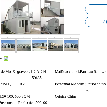
Aj
ur:
 de Mod&egrave;le:
TIGA-CH
Mat&eacute;riel:
Panneau Sandwic
159635
t:
ISO , CE , BV
Personnalis&eacute;:
Personnalis&
e;
d:
50-100, 000 SQM
Origine:
China
&eacute; de Production:
500, 00