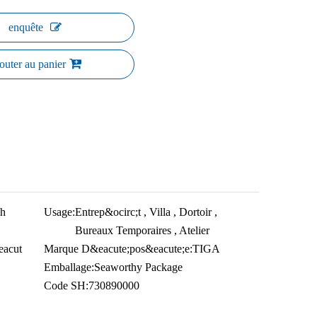
enquête
outer au panier
h
Usage:
Entrep&ocirc;t , Villa , Dortoir ,
Bureaux Temporaires , Atelier
eacut
Marque D&eacute;pos&eacute;e:
TIGA
Emballage:
Seaworthy Package
Code SH:
730890000