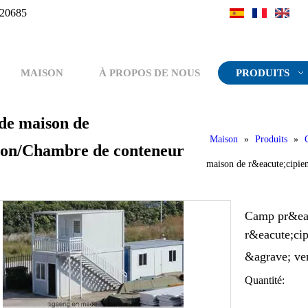
20685
MAISON
À PROPOS DE NOUS
PRODUITS
de maison de
Maison
»
Produits
»
tion/Chambre de conteneur
maison de r&eacute;cipie
Camp pr&eac
r&eacute;ci
&agrave; v
Quantité: