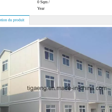
0 Sqm /
Year
ption du produit