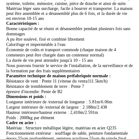
système, toilette, mémoire, cuisine, pièce de douche et ainsi de suite.
Matériau léger sans surcharge, facile à bourrer et transporter. La maison
peut être assemblée et a désassemblé plus de 6 fois, et la durée de vie
est environ 10-15 ans
Caractéristiques :
Bonne capacité de se réunir et désassembler pendant plusieurs fois sans
dommages
A pu être soulevé, fixé et combiné librement
Calorifuge et imperméable à l'eau
Économie de coûts et transport commode (chaque maison de 4
conteneurs peut être chargée dans un conteneur normal)
La durée de vie peut atteindre jusqu'à 10 - 15 ans
Nous pouvons fournir le service de l'installation, de la surveillance et de
la formation par des frais supplémentaires
Paramètre technique de maison préfabriquée normale :
≤
Résistance de vent : Pente 11 (vitesse du vent
111.5km/h)
Résistance de tremblement de terre : Pente 7
:
épreuve d'incendie
Pente de B2
Dimensions et poids :
Longueur intérieure de /external de longueur : 5.81m/6.06m
Largeur intérieure de /external de largeur : 2.188m/2.438
Hauteur intérieure/hauteur externe : 2,410m/2.591m
Poids : 2000kg par élément
Cadre en acier :
Matériau : Structure métallique légère, matériau en acier Q235
Fonctionnement extérieur : soufflage de sable, peinture fondamentale
époxy 55μm profondément, peinture acrylique 55μm de vinyle final