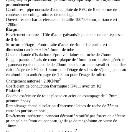
profondément
Garnitures : pipe normale d'eau de pluie de PVC de 8 de norme de
conteneur de coin garnitures de moulage
Ouvertures de chariot élévateur : la taille 100*250mm, distance est
1200mm
Étage
:
Revêtement externe : Tôle d'acier galvanisée plate de couleur, épaisseur
de 0.4mm
Structure d'étage : Poutre faite d'acier de 4mm. Le purlin est la
dimension carrée 60x40x1.5mm. de tube
Couche chaude d'isolation d'épreuve : laines de roche de 75mm
Étage : panneau épais de contre-plaqué de 15mm pour la pièce générale
; panneau épais de la colle de 20mm pour la carte de travail et la cuisine
cuir d'étage de PVC de 1.5mm pour l'étage de salles de séjour ; panneau
en aluminium antidérapage de 1.5mm pour l'étage de toilette
2
Chargement autorisé : 2.0KN/m
Coefficient de conduction thermique : K=1.1 avec (m·K)
Plafond :
Couche extérieure de toit : plaque en acier de estampage de 1.2mm,
peinture époxy
Remplissage chaud d'isolation d'épreuve : laines de roche de 75mm
entre les purlins en bois ;
Revêtement intérieur : panneau décoratif stratifié par forces de défense
principale de 9mm ou panneau ignifuge de magnésium en verre de
10mm
2