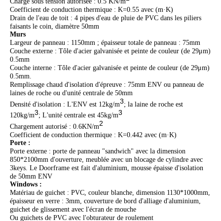
Charge sous tension autorisée : 0.5 KN/m
Coefficient de conduction thermique : K=0.55 avec (m·K)
Drain de l'eau de toit : 4 pipes d'eau de pluie de PVC dans les piliers
faisants le coin, diamètre 50mm
Murs
Largeur de panneau : 1150mm ; épaisseur totale de panneau : 75mm
Couche externe : Tôle d'acier galvanisée et peinte de couleur (de 29μm)
0.5mm
Couche interne : Tôle d'acier galvanisée et peinte de couleur (de 29μm)
0.5mm.
Remplissage chaud d'isolation d'épreuve : 75mm ENV ou panneau de
laines de roche ou d'unité centrale de 50mm
3
Densité d'isolation : L'ENV est 12kg/m
; la laine de roche est
3
3
120kg/m
; L'unité centrale est 45kg/m
2
Chargement autorisé : 0.6KN/m
Coefficient de conduction thermique : K=0.442 avec (m·K)
Porte :
Porte externe : porte de panneau "sandwich" avec la dimension
850*2100mm d'ouverture, meublée avec un blocage de cylindre avec
3keys. Le Doorframe est fait d'aluminium, mousse épaisse d'isolation
de 50mm ENV
Windows :
Matériau de guichet : PVC, couleur blanche, dimension 1130*1000mm,
épaisseur en verre : 3mm, couverture de bord d'alliage d'aluminium,
guichet de glissement avec l'écran de mouche
Ou guichets de PVC avec l'obturateur de roulement