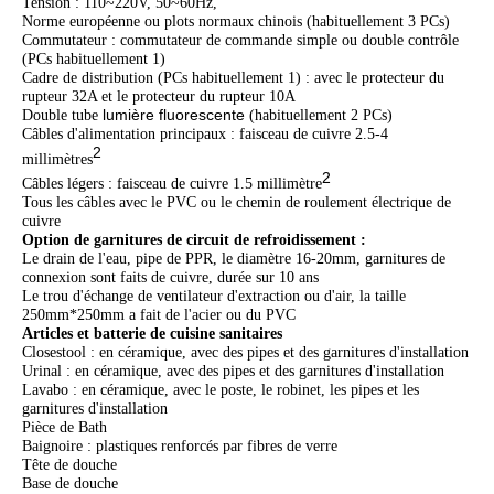
Tension : 110~220V, 50~60Hz,
Norme européenne ou plots normaux chinois (habituellement 3 PCs)
Commutateur : commutateur de commande simple ou double contrôle
(PCs habituellement 1)
Cadre de distribution (PCs habituellement 1) : avec le protecteur du
rupteur 32A et le protecteur du rupteur 10A
lumière fluorescente
Double tube
(habituellement 2 PCs)
Câbles d'alimentation principaux : faisceau de cuivre 2.5-4
2
millimètres
2
Câbles légers : faisceau de cuivre 1.5 millimètre
Tous les câbles avec le PVC ou le chemin de roulement électrique de
cuivre
Option de garnitures de circuit de refroidissement :
Le drain de l'eau, pipe de PPR, le diamètre 16-20mm, garnitures de
connexion sont faits de cuivre, durée sur 10 ans
Le trou d'échange de ventilateur d'extraction ou d'air, la taille
250mm*250mm a fait de l'acier ou du PVC
Articles et batterie de cuisine sanitaires
Closestool : en céramique, avec des pipes et des garnitures d'installation
Urinal : en céramique, avec des pipes et des garnitures d'installation
Lavabo : en céramique, avec le poste, le robinet, les pipes et les
garnitures d'installation
Pièce de Bath
Baignoire : plastiques renforcés par fibres de verre
Tête de douche
Base de douche