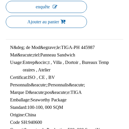
enquête
Ajouter au panier
N&deg; de Mod&egrave;le:
TIGA-PH 445987
Mat&eacute;riel:
Panneau Sandwich
Usage:
Entrep&ocirc;t , Villa , Dortoir , Bureaux Temp
oraires , Atelier
Certificat:
ISO , CE , BV
Personnalis&eacute;:
Personnalis&eacute;
Marque D&eacute;pos&eacute;e:
TIGA
Emballage:
Seaworthy Package
Standard:
100-100, 000 SQM
Origine:
China
Code SH:
940600