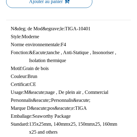
Ajouter au panier
N&deg; de Mod&egrave;le:
TIGA-10401
Style:
Moderne
Norme environnementale:
F4
Fonction:
&Eacute;tanche , Anti-Statique , Insonoriser ,
Isolation thermique
Motif:
Grain de bois
Couleur:
Brun
Certificat:
CE
Usage:
M&eacute;nage , De plein air , Commercial
Personnalis&eacute;:
Personnalis&eacute;
Marque D&eacute;pos&eacute;e:
TIGA
Emballage:
Seaworthy Package
Standard:
135x25mm, 140mmx25, 150mmx25, 160mm
x25 and others