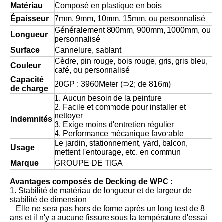
Matériau
Composé en plastique en bois
Épaisseur
7mm, 9mm, 10mm, 15mm, ou personnalisé
Généralement 800mm, 900mm, 1000mm, ou
Longueur
personnalisé
Surface
Cannelure, sablant
Cèdre, pin rouge, bois rouge, gris, gris bleu,
Couleur
café, ou personnalisé
Capacité
20GP : 3960Meter (⊃2; de 816m)
de charge
1. Aucun besoin de la peinture
2. Facile et commode pour installer et
nettoyer
Indemnités
3. Exige moins d'entretien régulier
4. Performance mécanique favorable
Le jardin, stationnement, yard, balcon,
Usage
mettent l'entourage, etc. en commun
Marque
GROUPE DE TIGA
Avantages composés de Decking de WPC :
1. Stabilité de matériau de longueur et de largeur de
stabilité de dimension
Elle ne sera pas hors de forme après un long test de 8
ans et il n'y a aucune fissure sous la température d'essai