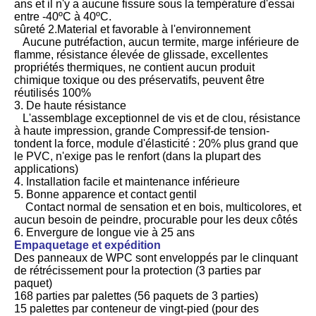
ans et il n'y a aucune fissure sous la température d'essai
entre -40ºC à 40ºC.
sûreté 2.Material et favorable à l'environnement
Aucune putréfaction, aucun termite, marge inférieure de
flamme, résistance élevée de glissade, excellentes
propriétés thermiques, ne contient aucun produit
chimique toxique ou des préservatifs, peuvent être
réutilisés 100%
3. De haute résistance
L'assemblage exceptionnel de vis et de clou, résistance
à haute impression, grande Compressif-de tension-
tondent la force, module d'élasticité : 20% plus grand que
le PVC, n'exige pas le renfort (dans la plupart des
applications)
4. Installation facile et maintenance inférieure
5. Bonne apparence et contact gentil
Contact normal de sensation et en bois, multicolores, et
aucun besoin de peindre, procurable pour les deux côtés
6. Envergure de longue vie à 25 ans
Empaquetage et expédition
Des panneaux de WPC sont enveloppés par le clinquant
de rétrécissement pour la protection (3 parties par
paquet)
168 parties par palettes (56 paquets de 3 parties)
15 palettes par conteneur de vingt-pied (pour des