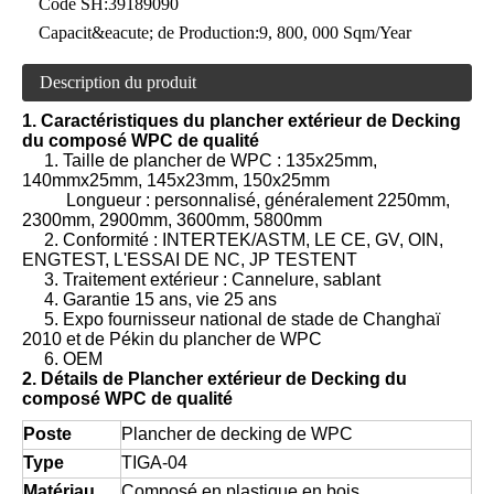
Code SH:
39189090
Capacit&eacute; de Production:
9, 800, 000 Sqm/Year
Description du produit
1. Caractéristiques du plancher extérieur de Decking
du composé WPC de qualité
1. Taille de plancher de WPC : 135x25mm,
140mmx25mm, 145x23mm, 150x25mm
Longueur : personnalisé, généralement 2250mm,
2300mm, 2900mm, 3600mm, 5800mm
2. Conformité : INTERTEK/ASTM, LE CE, GV, OIN,
ENGTEST, L'ESSAI DE NC, JP TESTENT
3. Traitement extérieur : Cannelure, sablant
4. Garantie 15 ans, vie 25 ans
5. Expo fournisseur national de stade de Changhaï
2010 et de Pékin du plancher de WPC
6. OEM
2. Détails de
Plancher extérieur de Decking du
composé WPC de qualité
Poste
Plancher de decking de WPC
Type
TIGA-04
Matériau
Composé en plastique en bois