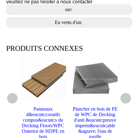
veuillez ne pas hésiter à nous contacter
sur:
En vertu d'un:
PRODUITS CONNEXES
Panneaux
Plancher en bois de PE
d&eacute;coratifs
de WPC de Decking
compo
compos&eacute;s du
d'anti &eacute;preuve
cou
Decking Floors/WPC
imperm&eacute;able
poly
Outerior de HDPE en
&agrave; l'eau de
bo
bois
rouille