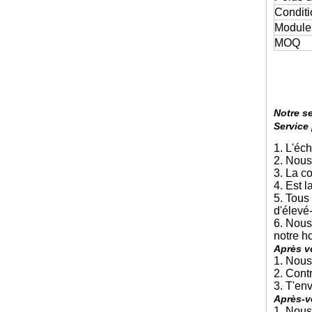
Condit
Module
MOQ
Notre s
Service 
1. L'éch
2. Nous
3. La c
4. Est l
5. Tous
d'élevé
6. Nous
notre h
Après v
1. Nous
2. Cont
3. T'env
Après-v
1. Nous