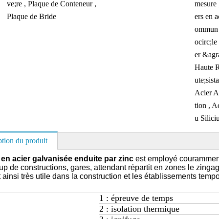
ve;re , Plaque de Conteneur ,
mesure 
Plaque de Bride
ers en a
ommun 
ocirc;le
er &agr
Haute 
ute;sist
Acier An
tion , A
u Silic
ption du produit
en acier galvanisée enduite par zinc
est employé couramment
 de constructions, gares, attendant répartit en zones le zingage e
 ainsi très utile dans la construction et les établissements tempo
1 : épreuve de temps
2 : isolation thermique