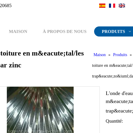
20685
MAISON
À PROPOS DE NOUS
PRODUITS
toiture en m&eacute;tal/les
Maison
»
Produits
par zinc
toiture en m&eacute;tal/l
trap&eacute;zo&iuml;da
L'onde d'eau
m&eacute;tal
trap&eacute
Quantité: