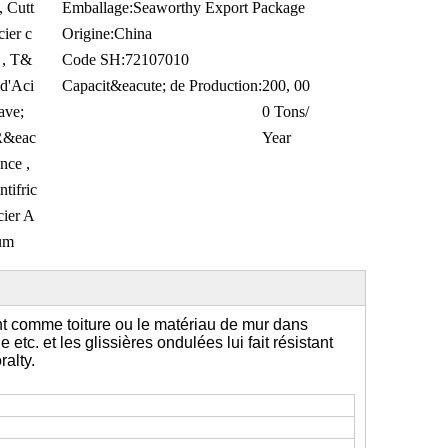
, Cutt
Emballage:
Seaworthy Export Package
cier c
Origine:
China
, T&
Code SH:
72107010
 d'Aci
Capacit&eacute; de Production:
200, 00
ave;
0 Tons/
R&eac
Year
ance ,
tifric
cier A
ium
 comme toiture ou le matériau de mur dans
tc. et les glissières ondulées lui fait résistant
ralty.