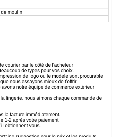
 de moulin
de courier par le côté de l'acheteur
. Beaucoup de types pour vos choix.
mpression de logo ou le modèle sont procurable
ce que nous essayons mieux de t'offrir
ous avons notre équipe de commerce extérieur
.
s la lingerie, nous aimons chaque commande de
ons la facture immédiatement.
le 1-2 après votre paiement,
u'il obtiennent vous.
taine suggestion pour le prix et les produits