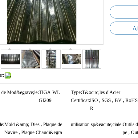
Aj
ur:
 de Mod&egrave;le:
TIGA-WL
Type:
T&ocirc;les d'Acier
GI209
Certificat:
ISO , SGS , BV , RoHS 
R
e:
Mold &amp; Dies , Plaque de
utilisation sp&eacute;ciale:
Outils 
Navire , Plaque Chaudi&egra
pe , Out