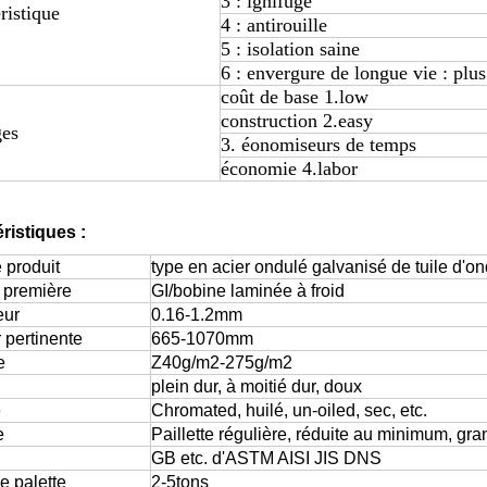
3 : ignifuge
ristique
4 : antirouille
5 : isolation saine
6 : envergure de longue vie : plu
coût de base 1.low
construction 2.easy
ges
3. éonomiseurs de temps
économie 4.labor
ristiques :
 produit
type en acier ondulé galvanisé de tuile d'ond
 première
GI/bobine laminée à froid
eur
0.16-1.2mm
 pertinente
665-1070mm
e
Z40g/m2-275g/m2
plein dur, à moitié dur, doux
e
Chromated
,
huilé
,
un-oiled, sec, etc.
e
Paillette régulière, réduite au minimum, gra
l
GB etc. d'ASTM AISI JIS DNS
e palette
2-5tons