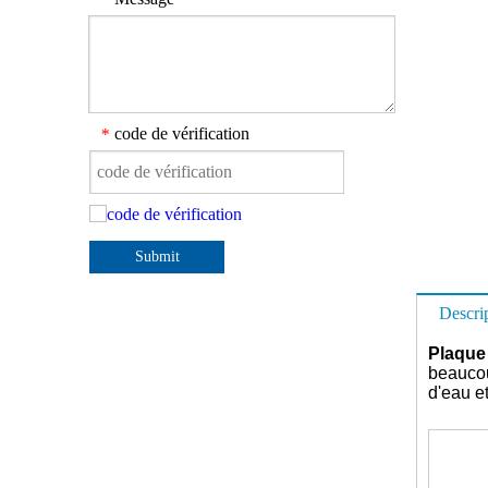
code de vérification
*
Submit
Descri
Plaque 
beaucoup
d'eau et