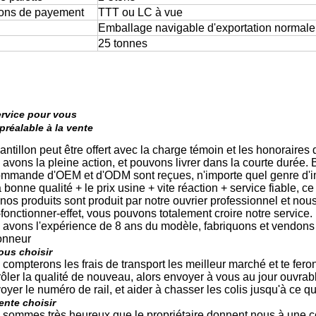
ions de payement
TTT ou LC à vue
Emballage navigable d'exportation normale
25 tonnes
ervice pour vous
préalable à la vente
antillon peut être offert avec la charge témoin et les honoraires 
 avons la pleine action, et pouvons livrer dans la courte durée
ommande d'OEM et d'ODM sont reçues, n'importe quel genre d'i
a bonne qualité + le prix usine + vite réaction + service fiable, 
 nos produits sont produit par notre ouvrier professionnel et n
-fonctionner-effet, vous pouvons totalement croire notre service
 avons l'expérience de 8 ans du modèle, fabriquons et vendon
onneur
ous choisir
 compterons les frais de transport les meilleur marché et te fer
rôler la qualité de nouveau, alors envoyer à vous au jour ouvrab
oyer le numéro de rail, et aider à chasser les colis jusqu'à ce q
ente choisir
 sommes très heureux que le propriétaire donnent nous à une cer