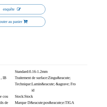
enquête
outer au panier
Standard:
0.16-1.2mm
, IB
Traitement de surface:
Zingu&eacute;
Technique:
Lamin&eacute; &agrave; Fro
id
de cou
Stock:
Stock
ils de
Marque D&eacute;pos&eacute;e:
TIGA