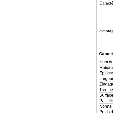
Caracté
avanta
Caracté
Nom de
Matière
Épaiss
Largeur
Zingag
Trempe
Surfac
Paillett
Norma
Poids d