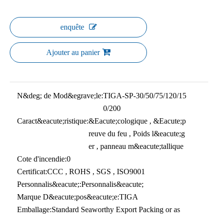
enquête
Ajouter au panier
N&deg; de Mod&egrave;le:
TIGA-SP-30/50/75/120/15
0/200
Caract&eacute;ristique:
&Eacute;cologique , &Eacute;p
reuve du feu , Poids l&eacute;g
er , panneau m&eacute;tallique
Cote d'incendie:
0
Certificat:
CCC , ROHS , SGS , ISO9001
Personnalis&eacute;:
Personnalis&eacute;
Marque D&eacute;pos&eacute;e:
TIGA
Emballage:
Standard Seaworthy Export Packing or as