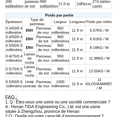
200
panneau
960
274 mètres
11.9 m
24Pieces
millimètres
de toit
millimètres
carrés
Poids par partie
Type de
Épaisseur
Largeur
Longueur
Poids par mètre
panneau
0.4/50/0.4
Panneau
950
ENV
11.9 m
5.57KG / M
millimètre
de mur
millimètres
0.4/50/0.4
Panneau
960
ENV
11.9 m
6.61KG / M
millimètre
de toit
millimètres
0.5/50/0.5
Panneau
950
ENV
8.18KG / M
millimètre
de mur
millimètres
11.9 m
Laines
0.4/75/0.4
Panneau
950
de
11.9 m
11.98KG / M
millimètre
de mur
millimètres
roche
Laines
0.5/75/0.5
Panneau
960
de
11.9 m
13.55KG / M
millimètre
de toit
millimètres
roche
11
0.5/50/0.5
Unité
Panneau
1000
11.9 m
KILOGRAMMES
millimètre
centrale
de mur
millimètres
/ M
FAQ :
1. Q : Êtes-vous une usine ou une société commerciale ?
A : Henan TIGA Engineering Co., Ltd. est une usine
située à Zhengzhou, province de Henan
2.Q : Quelle est votre capacité d'approvisionnement ?