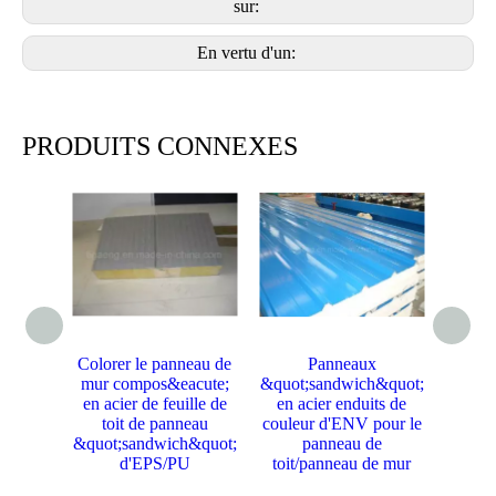
sur:
En vertu d'un:
PRODUITS CONNEXES
Colorer le panneau de
Panneaux
mur compos&eacute;
&quot;sandwich&quot;
&quot;
en acier de feuille de
en acier enduits de
bon m
toit de panneau
couleur d'ENV pour le
polyu
&quot;sandwich&quot;
panneau de
d'unit
d'EPS/PU
toit/panneau de mur
pour
ch