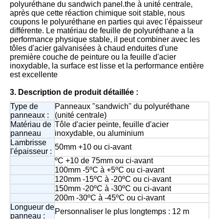
polyuréthane du sandwich panel.the à unité centrale,
après que cette réaction chimique soit stable, nous
coupons le polyuréthane en parties qui avec l'épaisseur
différente. Le matériau de feuille de polyuréthane a la
performance physique stable, il peut combiner avec les
tôles d'acier galvanisées à chaud enduites d'une
première couche de peinture ou la feuille d'acier
inoxydable, la surface est lisse et la performance entière
est excellente
3. Description de produit détaillée :
Type de
Panneaux "sandwich" du polyuréthane
panneaux :
(unité centrale)
Matériau de
Tôle d'acier peinte, feuille d'acier
panneau
inoxydable, ou aluminium
Lambrisse
50mm +10 ou ci-avant
l'épaisseur :
ºC +10 de 75mm ou ci-avant
100mm -5ºC à +5ºC ou ci-avant
120mm -15ºC à -20ºC ou ci-avant
150mm -20ºC à -30ºC ou ci-avant
200m -30ºC à -45ºC ou ci-avant
Longueur de
Personnaliser le plus longtemps : 12 m
panneau :