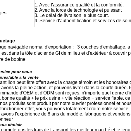
1. Avec l'assurance qualité et la conformité.
2. Avec la force de technologie et puissant
ges
3. Le délai de livraison le plus court.
4. Service d'authentification et services de soi
uetage
ge navigable normal d'exportation : 3 couches d'emballage, à l'
u est dans la tôle d'acier de GI de milieu et d'extérieur à couvr
ure de bobine
ervice pour vous
préalable à la vente
antillon peut être offert avec la charge témoin et les honoraires 
 avons la pleine action, et pouvons livrer dans la courte durée
ommande d'OEM et d'ODM sont reçues, n'importe quel genre d'i
a bonne qualité + le prix usine + vite réaction + service fiable, 
 nos produits sont produit par notre ouvrier professionnel et n
-fonctionner-effet, vous pouvons totalement croire notre service
 avons l'expérience de 8 ans du modèle, fabriquons et vendon
onneur
ous choisir
 compterons les frais de transport les meilleur marché et te fer