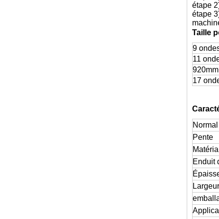
étape 2
étape 3
machin
Taille 
9 onde
11 ond
920mm 
17 onde
Caracté
Normal
Pente
Matéri
Enduit 
Épaiss
Largeur
emball
Applica