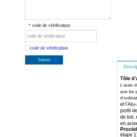
code de vérification
*
Submit
Descri
Tôle d'
L'acier 
que les 
d'ordinat
et l'Al
profil 
de toit,
en acie
Procédé
étape 1