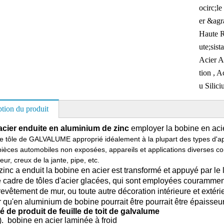
ocirc;le
er &agr
Haute 
ute;sist
Acier An
tion , A
u Silic
ption du produit
acier enduite en aluminium de zinc
employer la bobine en ac
de tôle de GALVALUME approprié idéalement à la plupart des types d'app
pièces automobiles non exposées, appareils et applications diverses c
eur, creux de la jante, pipe, etc.
u-zinc a enduit la bobine en acier est transformé et appuyé par l
de cadre de tôles d'acier glacées, qui sont employées couramment
 revêtement de mur, ou toute autre décoration intérieure et extér
r qu'en aluminium de bobine pourrait être pourrait être épaiss
 de produit de feuille de toit de galvalume
). bobine en acier laminée à froid