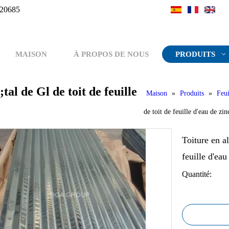
20685
MAISON
À PROPOS DE NOUS
PRODUITS
l de Gl de toit de feuille
Maison
»
Produits
»
Feui
e
de toit de feuille d'eau de z
Toiture en a
feuille d'ea
Quantité: