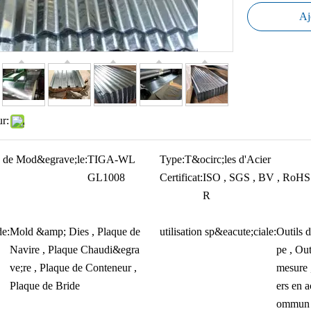
Aj
ur:
 de Mod&egrave;le:
TIGA-WL
Type:
T&ocirc;les d'Acier
GL1008
Certificat:
ISO , SGS , BV , RoHS 
R
e:
Mold &amp; Dies , Plaque de
utilisation sp&eacute;ciale:
Outils 
Navire , Plaque Chaudi&egra
pe , Out
ve;re , Plaque de Conteneur ,
mesure 
Plaque de Bride
ers en a
ommun 