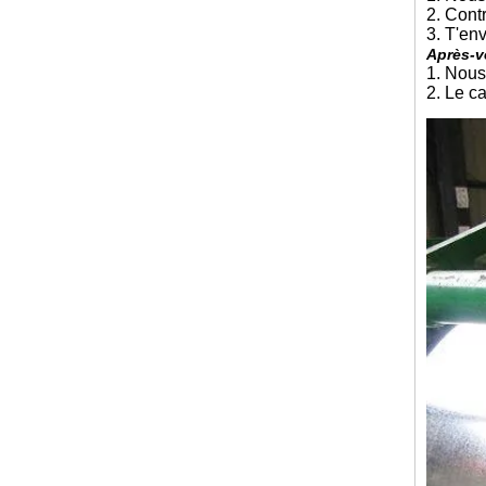
2. Cont
3. T'env
Après-v
1. Nous
2. Le c