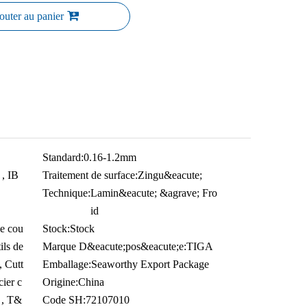
outer au panier
Standard:
0.16-1.2mm
, IB
Traitement de surface:
Zingu&eacute;
Technique:
Lamin&eacute; &agrave; Fro
id
de cou
Stock:
Stock
ils de
Marque D&eacute;pos&eacute;e:
TIGA
, Cutt
Emballage:
Seaworthy Export Package
cier c
Origine:
China
, T&
Code SH:
72107010