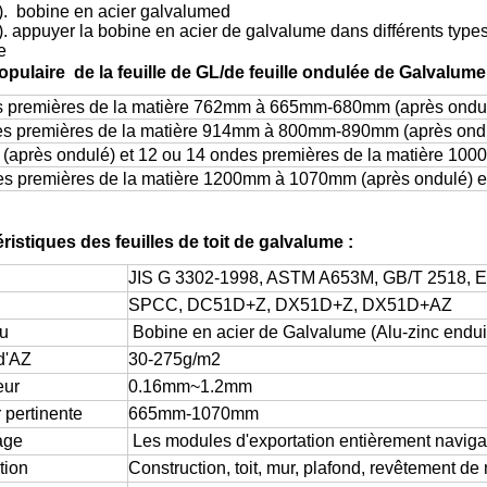
). bobine en acier galvalumed
). appuyer la bobine en acier de galvalume dans différents types 
e
populaire
de la feuille de GL/de feuille ondulée de Galvalume
s premières de la matière 762mm à 665mm-680mm (après ondul
es premières de la matière 914mm à 800mm-890mm (après ondu
(après ondulé) et 12 ou 14 ondes premières de la matière 1
s premières de la matière 1200mm à 1070mm (après ondulé) e
ristiques des feuilles de toit de galvalume :
JIS G 3302-1998, ASTM A653M, GB/T 2518, 
SPCC, DC51D+Z, DX51D+Z, DX51D+AZ
au
Bobine en acier de Galvalume (Alu-zinc endui
d'AZ
30-275g/m2
eur
0.16mm~1.2mm
 pertinente
665mm-1070mm
age
Les modules d'exportation entièrement navig
tion
Construction, toit, mur, plafond, revêtement de m