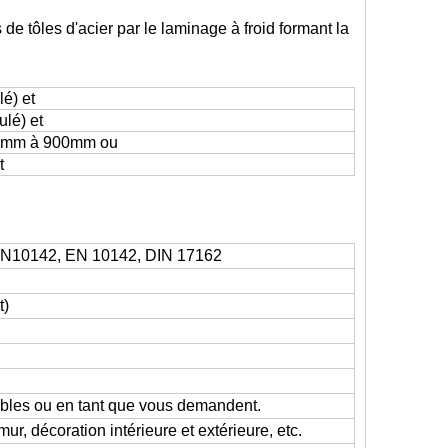
de tôles d'acier par le laminage à froid formant la
é) et
lé) et
000mm à 900mm ou
t
EN10142, EN 10142, DIN 17162
t)
ables ou en tant que vous demandent.
ur, décoration intérieure et extérieure, etc.