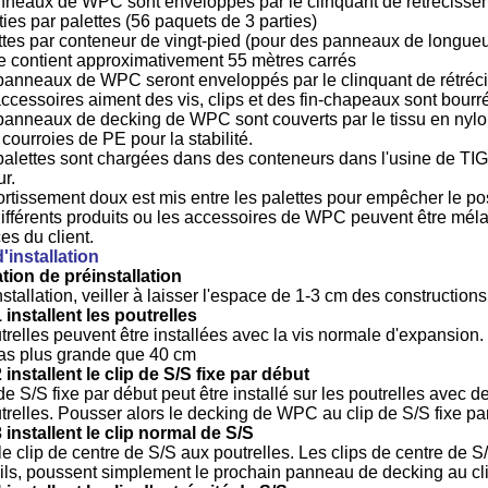
neaux de WPC sont enveloppés par le clinquant de rétrécisseme
ties par palettes (56 paquets de 3 parties)
ttes par conteneur de vingt-pied (pour des panneaux de longue
te contient approximativement 55 mètres carrés
panneaux de WPC seront enveloppés par le clinquant de rétréci
accessoires aiment des vis, clips et des fin-chapeaux sont bour
panneaux de decking de WPC sont couverts par le tissu en nylon
 courroies de PE pour la stabilité.
palettes sont chargées dans des conteneurs dans l'usine de TIGA
ur.
ortissement doux est mis entre les palettes pour empêcher le pos
différents produits ou les accessoires de WPC peuvent être mél
es du client.
'installation
ation de préinstallation
stallation, veiller à laisser l'espace de 1-3 cm des construction
 installent les poutrelles
trelles peuvent être installées avec la vis normale d'expansio
pas plus grande que 40 cm
 installent le clip de S/S fixe par début
de S/S fixe par début peut être installé sur les poutrelles avec de
trelles. Pousser alors le decking de WPC au clip de S/S fixe pa
 installent le clip normal de S/S
le clip de centre de S/S aux poutrelles. Les clips de centre de S
n ils, poussent simplement le prochain panneau de decking au cl