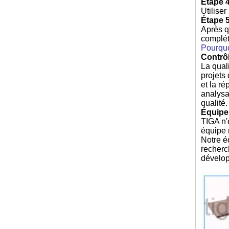
Étape 4
Utiliser
Étape 5
Après q
complét
Pourquo
Contrôl
La qual
projets
et la r
analysa
qualité
Équipe
TIGA n'
équipe 
Notre é
recherc
dévelop