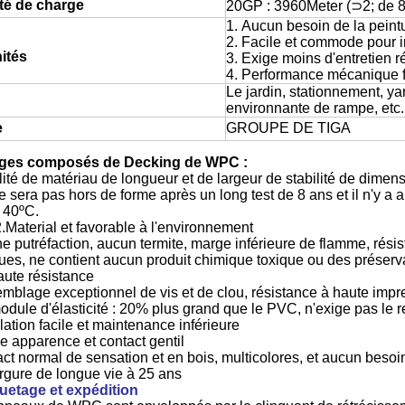
té de charge
20GP : 3960Meter (⊃2; de 
1. Aucun besoin de la peint
2. Facile et commode pour in
ités
3. Exige moins d'entretien r
4. Performance mécanique 
Le jardin, stationnement, ya
environnante de rampe, et
e
GROUPE DE TIGA
ges composés de Decking de WPC :
ilité de matériau de longueur et de largeur de stabilité de dimen
 sera pas hors de forme après un long test de 8 ans et il n'y a 
 40ºC.
2.Material et favorable à l'environnement
putréfaction, aucun termite, marge inférieure de flamme, résis
ues, ne contient aucun produit chimique toxique ou des préserva
aute résistance
blage exceptionnel de vis et de clou, résistance à haute impr
module d'élasticité : 20% plus grand que le PVC, n'exige pas le re
llation facile et maintenance inférieure
e apparence et contact gentil
 normal de sensation et en bois, multicolores, et aucun besoin
rgure de longue vie à 25 ans
etage et expédition