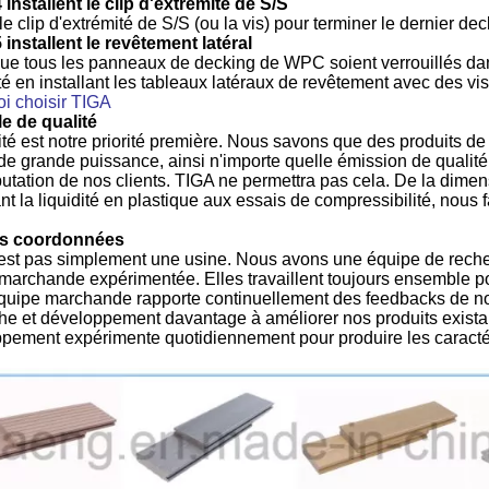
 installent le clip d'extrémité de S/S
 le clip d'extrémité de S/S (ou la vis) pour terminer le dernier dec
 installent le revêtement latéral
ue tous les panneaux de decking de WPC soient verrouillés dans 
é en installant les tableaux latéraux de revêtement avec des vi
i choisir TIGA
e de qualité
ité est notre priorité première. Nous savons que des produits
 de grande puissance, ainsi n'importe quelle émission de qualité p
éputation de nos clients. TIGA ne permettra pas cela. De la dimen
nt la liquidité en plastique aux essais de compressibilité, nou
.
s coordonnées
est pas simplement une usine. Nous avons une équipe de reche
marchande expérimentée. Elles travaillent toujours ensemble pour
quipe marchande rapporte continuellement des feedbacks de nos
he et développement davantage à améliorer nos produits existan
pement expérimente quotidiennement pour produire les caract