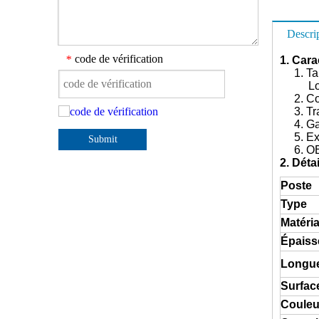
Descri
code de vérification
*
1. Car
1. Tai
Longue
2. Con
3. Trai
4. Gara
5. Expo
Submit
6. O
2. Dét
Poste
Type
Matéri
Épaiss
Longu
Surfac
Couleu