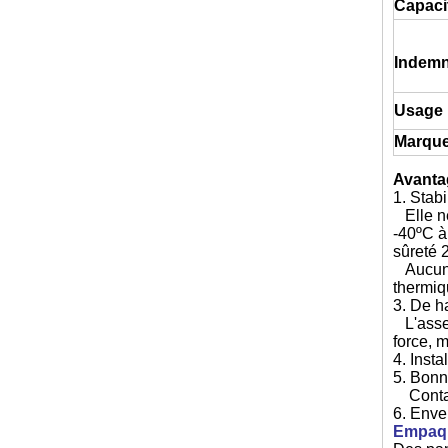
Capaci
Indemn
Usage
Marqu
Avanta
1. Stab
Elle ne
-40ºC à
sûreté 
Aucune 
thermiq
3. De h
L'assem
force, 
4. Insta
5. Bonn
Contact
6. Enve
Empaqu