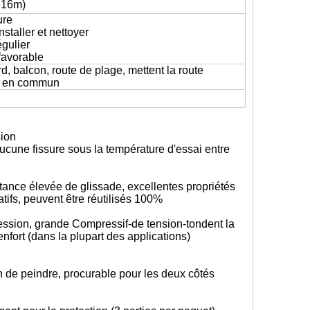
816m)
ure
staller et nettoyer
égulier
favorable
rd, balcon, route de plage, mettent la route
c. en commun
sion
aucune fissure sous la température d'essai entre
tance élevée de glissade, excellentes propriétés
tifs, peuvent être réutilisés 100%
ession, grande Compressif-de tension-tondent la
nfort (dans la plupart des applications)
 de peindre, procurable pour les deux côtés