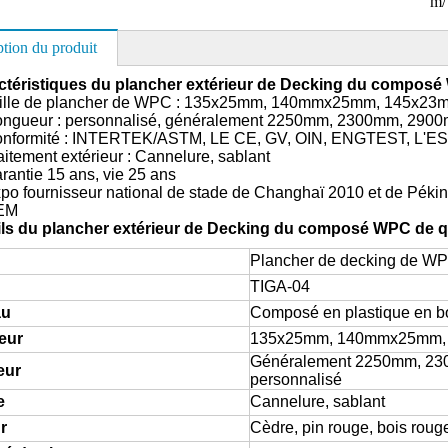
m/
ption du produit
actéristiques du plancher extérieur de Decking du composé
lle de plancher de WPC : 135x25mm, 140mmx25mm, 145x23
ur : personnalisé, généralement 2250mm, 2300mm, 290
formité : INTERTEK/ASTM, LE CE, GV, OIN, ENGTEST, L'E
tement extérieur : Cannelure, sablant
ntie 15 ans, vie 25 ans
 fournisseur national de stade de Changhaï 2010 et de Péki
EM
ails du plancher extérieur de Decking du composé WPC de q
Plancher de decking de W
TIGA-04
au
Composé en plastique en b
eur
135x25mm, 140mmx25mm,
Généralement 2250mm, 23
eur
personnalisé
e
Cannelure, sablant
r
Cèdre, pin rouge, bois rouge