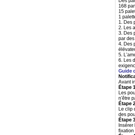
Des pan
168 par
15 pale
1 palet
1. Des 
2. Les 
3. Des 
par des
4. Des 
élévate
5. L'am
6. Les 
exigenc
Guide d
Notific
Avant in
Étape 1
Les pou
n'être 
Étape 2
Le clip 
des pou
Étape 3
Insérer 
fixatio