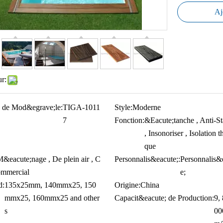
Aj
ur:
 de Mod&egrave;le:
TIGA-1011
Style:
Moderne
7
Fonction:
&Eacute;tanche , Anti-St
, Insonoriser , Isolation 
que
&eacute;nage , De plein air , C
Personnalis&eacute;:
Personnalis&
ommercial
e;
d:
135x25mm, 140mmx25, 150
Origine:
China
mmx25, 160mmx25 and other
Capacit&eacute; de Production:
9,
s
00