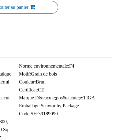
outer au panier
Norme environnementale:
F4
atique
Motif:
Grain de bois
thermi
Couleur:
Brun
Certificat:
CE
eacut
Marque D&eacute;pos&eacute;e:
TIGA
Emballage:
Seaworthy Package
Code SH:
39189090
 800,
0 Sq