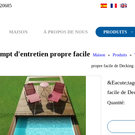
20685
MAISON
À PROPOS DE NOUS
PRODUITS
pt d'entretien propre facile
Maison
»
Produits
»
propre facile de Decking
&Eacute;tage
facile de D
Quantité: