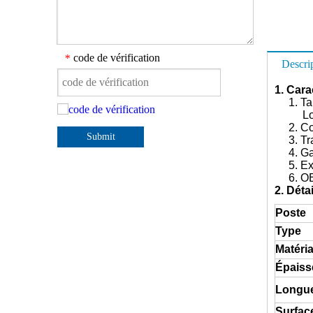
code de vérification
*
Descri
1. Car
1. Tai
Longue
2. Con
Submit
3. Trai
4. Gara
5. Expo
6. O
2. Déta
Poste
Type
Matéri
Épaiss
Longu
Surfac