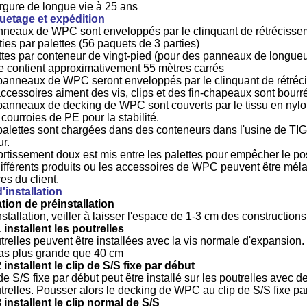
rgure de longue vie à 25 ans
etage et expédition
neaux de WPC sont enveloppés par le clinquant de rétrécisseme
ties par palettes (56 paquets de 3 parties)
ttes par conteneur de vingt-pied (pour des panneaux de longue
te contient approximativement 55 mètres carrés
panneaux de WPC seront enveloppés par le clinquant de rétréci
accessoires aiment des vis, clips et des fin-chapeaux sont bour
panneaux de decking de WPC sont couverts par le tissu en nylon
 courroies de PE pour la stabilité.
palettes sont chargées dans des conteneurs dans l'usine de TIGA
ur.
ortissement doux est mis entre les palettes pour empêcher le pos
différents produits ou les accessoires de WPC peuvent être mél
es du client.
'installation
ation de préinstallation
stallation, veiller à laisser l'espace de 1-3 cm des construction
 installent les poutrelles
trelles peuvent être installées avec la vis normale d'expansio
pas plus grande que 40 cm
 installent le clip de S/S fixe par début
de S/S fixe par début peut être installé sur les poutrelles avec de
trelles. Pousser alors le decking de WPC au clip de S/S fixe pa
 installent le clip normal de S/S