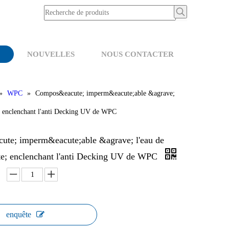
NOUVELLES
NOUS CONTACTER
»
WPC
»
Compos&eacute; imperm&eacute;able &agrave;
e; enclenchant l'anti Decking UV de WPC
te; imperm&eacute;able &agrave; l'eau de
te; enclenchant l'anti Decking UV de WPC
enquête