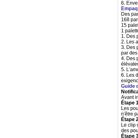
6. Enve
Empaqu
Des pan
168 par
15 pale
1 palet
1. Des 
2. Les 
3. Des 
par des
4. Des 
élévate
5. L'am
6. Les 
exigenc
Guide d
Notific
Avant in
Étape 1
Les pou
n'être 
Étape 2
Le clip 
des pou
Étape 3