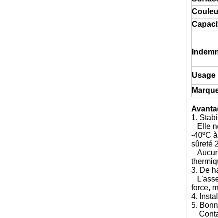
Couleu
Capaci
Indemn
Usage
Marqu
Avanta
1. Stab
Elle ne
-40ºC à
sûreté 
Aucune 
thermiq
3. De h
L'assem
force, 
4. Insta
5. Bonn
Contact