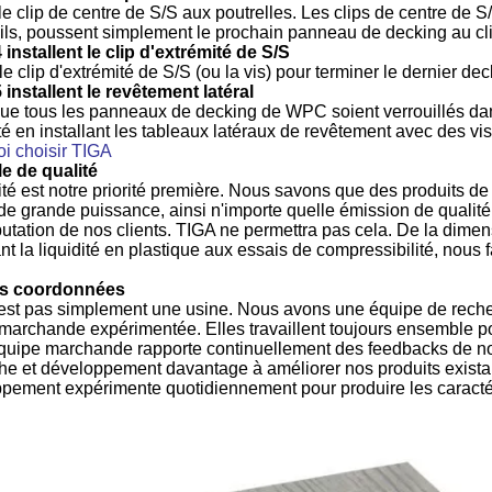
le clip de centre de S/S aux poutrelles. Les clips de centre de S
n ils, poussent simplement le prochain panneau de decking au cl
 installent le clip d'extrémité de S/S
 le clip d'extrémité de S/S (ou la vis) pour terminer le dernier dec
 installent le revêtement latéral
ue tous les panneaux de decking de WPC soient verrouillés dans 
é en installant les tableaux latéraux de revêtement avec des vi
i choisir TIGA
e de qualité
ité est notre priorité première. Nous savons que des produits
 de grande puissance, ainsi n'importe quelle émission de qualité p
éputation de nos clients. TIGA ne permettra pas cela. De la dimen
nt la liquidité en plastique aux essais de compressibilité, nou
.
s coordonnées
est pas simplement une usine. Nous avons une équipe de reche
marchande expérimentée. Elles travaillent toujours ensemble pour
quipe marchande rapporte continuellement des feedbacks de nos
he et développement davantage à améliorer nos produits existan
pement expérimente quotidiennement pour produire les caract