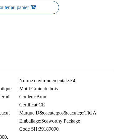
outer au panier
Norme environnementale:
F4
atique
Motif:
Grain de bois
thermi
Couleur:
Brun
Certificat:
CE
eacut
Marque D&eacute;pos&eacute;e:
TIGA
Emballage:
Seaworthy Package
Code SH:
39189090
 800,