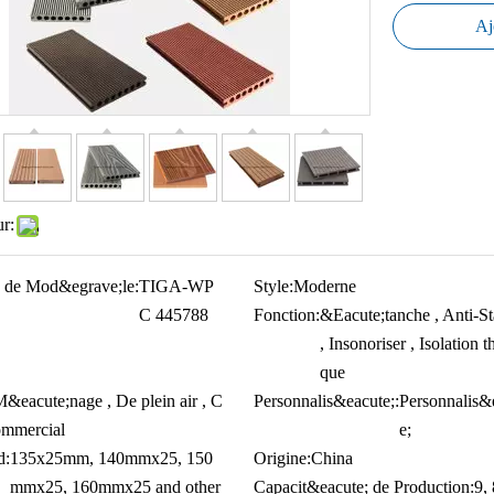
Aj
ur:
 de Mod&egrave;le:
TIGA-WP
Style:
Moderne
C 445788
Fonction:
&Eacute;tanche , Anti-St
, Insonoriser , Isolation 
que
&eacute;nage , De plein air , C
Personnalis&eacute;:
Personnalis&
ommercial
e;
d:
135x25mm, 140mmx25, 150
Origine:
China
mmx25, 160mmx25 and other
Capacit&eacute; de Production:
9,