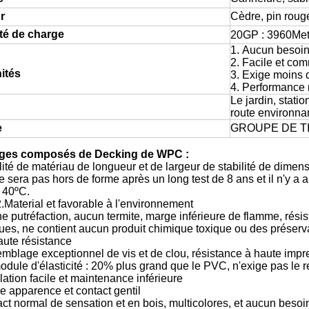
r
Cèdre, pin rouge
té de charge
20GP : 3960Met
1. Aucun besoin
2. Facile et com
ités
3. Exige moins d
4. Performance
Le jardin, stati
route environna
e
GROUPE DE T
ges composés de Decking de WPC :
ilité de matériau de longueur et de largeur de stabilité de dimen
 sera pas hors de forme après un long test de 8 ans et il n'y a 
 40ºC.
2.Material et favorable à l'environnement
putréfaction, aucun termite, marge inférieure de flamme, résis
ues, ne contient aucun produit chimique toxique ou des préserva
aute résistance
blage exceptionnel de vis et de clou, résistance à haute impr
module d'élasticité : 20% plus grand que le PVC, n'exige pas le re
llation facile et maintenance inférieure
e apparence et contact gentil
 normal de sensation et en bois, multicolores, et aucun besoin