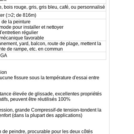
, bois rouge, gris, gris bleu, café, ou personnalisé
er (⊃2; de 816m)
 de la peinture
mode pour installer et nettoyer
'entretien régulier
 mécanique favorable
onnement, yard, balcon, route de plage, mettent la
nte de rampe, etc. en commun
IGA
sion
aucune fissure sous la température d'essai entre
tance élevée de glissade, excellentes propriétés
tifs, peuvent être réutilisés 100%
ession, grande Compressif-de tension-tondent la
nfort (dans la plupart des applications)
 de peindre, procurable pour les deux côtés