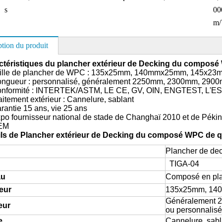
s
00
m/
ption du produit
actéristiques du plancher extérieur de Decking du composé
lle de plancher de WPC : 135x25mm, 140mmx25mm, 145x23
ur : personnalisé, généralement 2250mm, 2300mm, 290
formité : INTERTEK/ASTM, LE CE, GV, OIN, ENGTEST, L'E
tement extérieur : Cannelure, sablant
ntie 15 ans, vie 25 ans
 fournisseur national de stade de Changhaï 2010 et de Péki
EM
ils de
Plancher extérieur de Decking du composé WPC de q
Plancher de d
TIGA-04
au
Composé en pla
eur
135x25mm, 14
Généralement 
eur
ou personnalisé
e
Cannelure, sabl