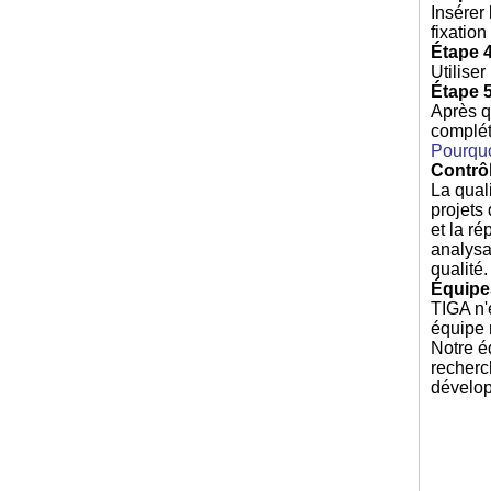
Insérer 
fixatio
Étape 4
Utiliser
Étape 5
Après q
complét
Pourquo
Contrôl
La qual
projets
et la r
analysa
qualité
Équipe
TIGA n'
équipe 
Notre é
recherc
dévelop