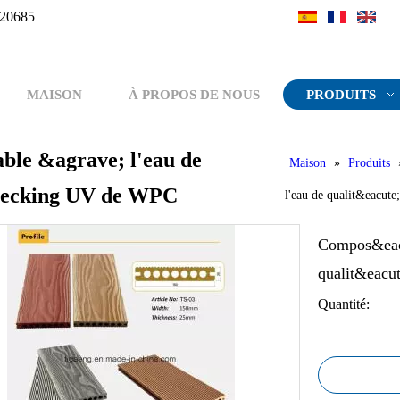
20685
MAISON
À PROPOS DE NOUS
PRODUITS
le &agrave; l'eau de
Maison
»
Produits
 Decking UV de WPC
l'eau de qualit&eacut
Compos&eacu
qualit&eacu
Quantité: