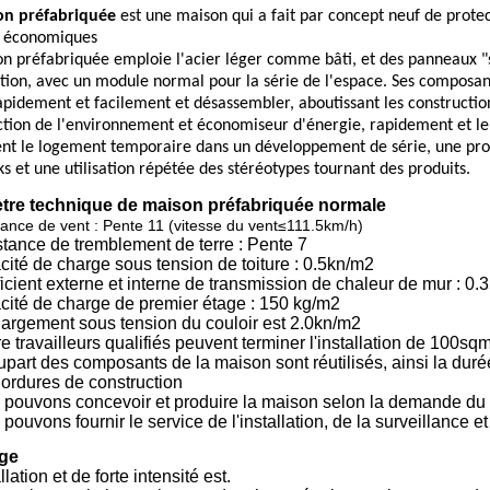
on préfabriquée
est une maison qui a fait par concept neuf de prote
s économiques
on préfabriquée emploie l'acier léger comme bâti, et des panneaux
tion, avec un module normal pour la série de l'espace. Ses composant
apidement et facilement et désassembler, aboutissant les construction
ction de l'environnement et économiseur d'énergie, rapidement et le c
t le logement temporaire dans un développement de série, une prod
ks et une utilisation répétée des stéréotypes tournant des produits.
tre technique de maison préfabriquée normale
tance de vent : Pente 11 (vitesse du vent
≤
111.5km/h)
stance de tremblement de terre : Pente 7
cité de charge sous tension de toiture : 0.5kn/m2
ficient externe et interne de transmission de chaleur de mur : 0
cité de charge de premier étage : 150 kg/m2
hargement sous tension du couloir est 2.0kn/m2
e travailleurs qualifiés peuvent terminer l'installation de 100sq
lupart des composants de la maison sont réutilisés, ainsi la dur
 ordures de construction
 pouvons concevoir et produire la maison selon la demande du 
pouvons fournir le service de l'installation, de la surveillance 
ge
llation et de forte intensité est.