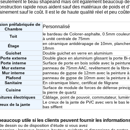
seulement le beau shapeand mais ont également beaucoup de 
onstruction rapide nous aident sauf des matériaux de poids et d'
inement sauf le coût. Il est le de haute qualité réel et peu coût
ion préfabriquée de
Personnalisé
Chambre
le bardeau de Colorer-asphalte, 0.5mm couleur-co
Toit
à unité centrale de 75mm
en céramique antidérapage de 10mm, plancher
Étage
18mm
Guichet
Double guichet en verre en aluminium
Porte externe
Double glace en aluminium glissant la porte Bi-
Porte interne
Surface de porte en bois solide avec la peintur
Mur externe
panneau de 75mm AAC, revêtement de la fibre-
Mur interne
panneau de gypse de 12mm avec la peinture à
Plafond
panneau de gypse de 10mm avec la peinture à
Sanitaire
En céramique blanc, certificat de filigrane
Surface de module de forces de défense princip
Cuisine
la pierre de quartz
itures électriques
Câblage, point de pouvoir, commutateur, lumière
Le creux de la jante de PVC avec vers le bas le
reux de la jante
bas sifflent
 beaucoup utile si les clients peuvent fournir les information
de dessin ou de disposition d'étude si vous avez