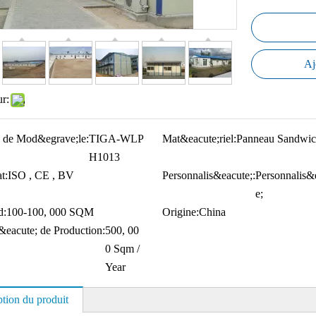
Aj
ur:
 de Mod&egrave;le:
TIGA-WLP
Mat&eacute;riel:
Panneau Sandwic
H1013
t:
ISO , CE , BV
Personnalis&eacute;:
Personnalis&
e;
d:
100-100, 000 SQM
Origine:
China
&eacute; de Production:
500, 00
0 Sqm /
Year
ption du produit