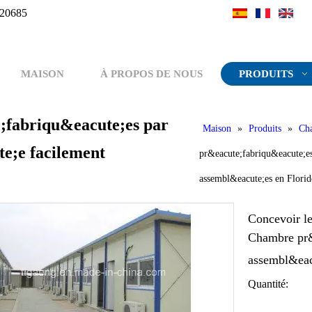
20685
MAISON
À PROPOS DE NOUS
PRODUITS
;fabriqu&eacute;es par
Maison
»
Produits
»
Cha
e;e facilement
pr&eacute;fabriqu&eacute;e
assembl&eacute;es en Florid
Concevoir l
Chambre pr&
assembl&eac
Quantité: