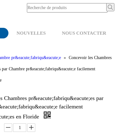
NOUVELLES
NOUS CONTACTER
mbre pr&eacute;fabriqu&eacute;e
»
Concevoir les Chambres
s par Chambre pr&eacute;fabriqu&eacute;e facilement
e
es Chambres pr&eacute;fabriqu&eacute;es par
eacute;fabriqu&eacute;e facilement
ute;es en Floride