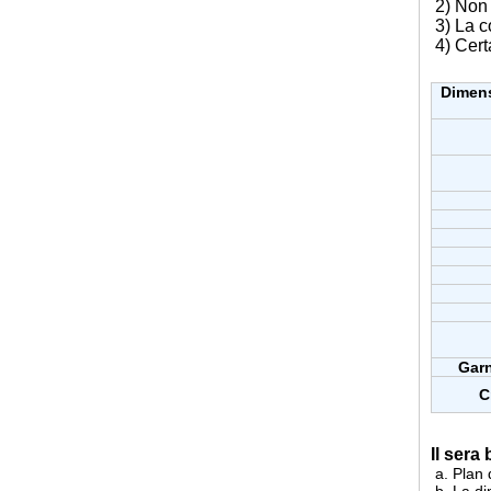
2) Non 
3) La c
4) Certa
Dimens
Garn
C
Il sera
a. Plan 