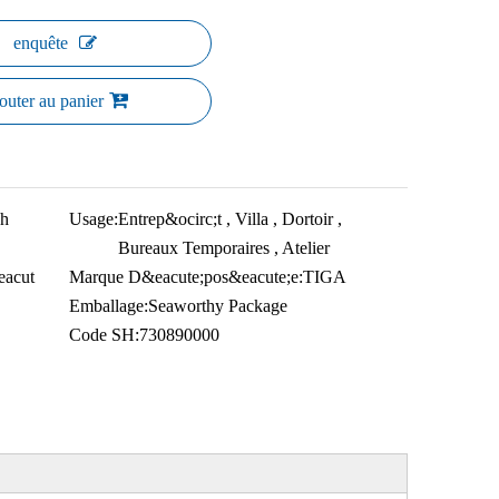
enquête
outer au panier
h
Usage:
Entrep&ocirc;t , Villa , Dortoir ,
Bureaux Temporaires , Atelier
eacut
Marque D&eacute;pos&eacute;e:
TIGA
Emballage:
Seaworthy Package
Code SH:
730890000