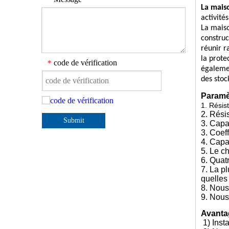
La mais
activité
La mais
construc
réunir r
la prote
code de vérification
*
égalemen
des stoc
Paramè
1. Résis
2. Rési
Submit
3. Capa
3. Coef
4. Capa
5. Le c
6. Quatr
7. La p
quelles
8. Nous
9. Nous 
Avanta
1) Insta