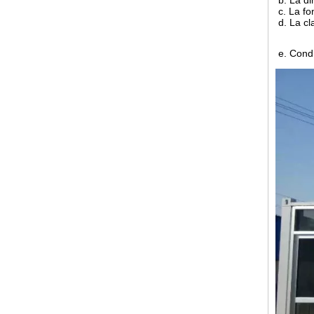
b. La di
c. La fon
d. La cla
e. Condit