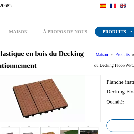
20685
MAISON
À PROPOS DE NOUS
PRODUITS
plastique en bois du Decking
Maison
»
Produits
ationnement
du Decking Floor/WPC 
Planche inst
Decking Flo
Quantité: