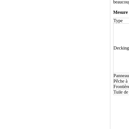
beaucoup 
Mesure 
Type
Decking
Panneau
Pêche à 
Frontièr
Tuile d