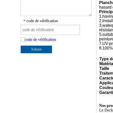
Planch
hasard
Princip
1.havin
code de vérification
2.Instal
*
3.water
résista
5.suita
peintur
7.UV-pro
8.100%r
Submit
Type d
Matéri
Taille
Traitem
Caract
Applic
Couleu
Garanti
Nos pro
Le Decki