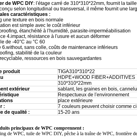
er de WPC DIY
: l'étage carré de 310*310*22mm, fournit la taille 
 conçu
selon longitudinal
ou
transversal, il même
fournit une lar
ales caractéristiques :
g une texture en bois normale
lation est simple avec le coût inférieur
proofing, étanchéité à l'humidité, parasite-imperméabilisation
nce 4.impact, résistance à l'usure et aucun déformer
ble de -40°C au °C 60
e 6.without, sans colle, coûts de maintenance inférieurs
ofing, stabilité de la couleur
ecyclable, ressources en bois sauvegardantes
e produit
TIGA310*310*22
au
HDPE+WOOD FIBER+ADDITIVES
310*310*22mm
ent extérieur
sablant, les graines en bois, cannel
éristique
Respectueux de l'environnement
ations
place extérieure
r :
7 couleurs peuvent choisir comme c
e de qualité :
15-20 ans
duits principaux de WPC comprennent :
ng de WPC, tuile de WPC DIY, pêche à la traîne de WPC, frontière 