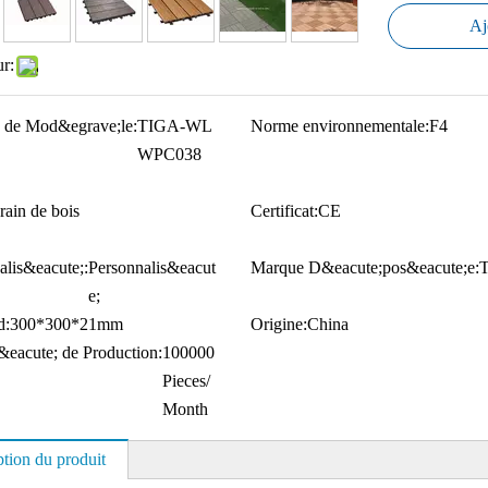
Aj
ur:
 de Mod&egrave;le:
TIGA-WL
Norme environnementale:
F4
WPC038
rain de bois
Certificat:
CE
alis&eacute;:
Personnalis&eacut
Marque D&eacute;pos&eacute;e:
e;
d:
300*300*21mm
Origine:
China
&eacute; de Production:
100000
Pieces/
Month
ption du produit