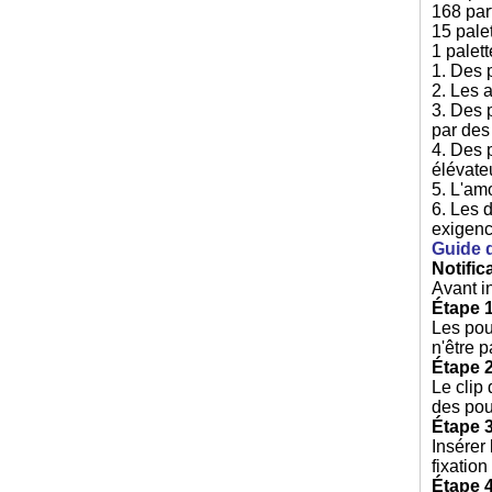
168 par
15 pale
1 palet
1. Des 
2. Les 
3. Des 
par des
4. Des 
élévate
5. L'am
6. Les 
exigenc
Guide d
Notific
Avant in
Étape 1
Les pou
n'être 
Étape 2
Le clip 
des pou
Étape 3
Insérer 
fixatio
Étape 4