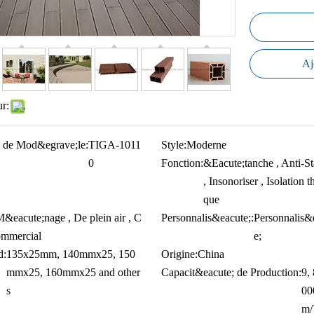
Aj
ur:
 de Mod&egrave;le:
TIGA-1011
Style:
Moderne
0
Fonction:
&Eacute;tanche , Anti-St
, Insonoriser , Isolation 
que
&eacute;nage , De plein air , C
Personnalis&eacute;:
Personnalis&
ommercial
e;
d:
135x25mm, 140mmx25, 150
Origine:
China
mmx25, 160mmx25 and other
Capacit&eacute; de Production:
9,
s
00
m/