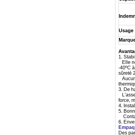
Indemn
Usage
Marqu
Avanta
1. Stab
Elle ne
-40ºC à
sûreté 
Aucune 
thermiq
3. De h
L'assem
force, 
4. Insta
5. Bonn
Contact
6. Enve
Empaqu
Des pan