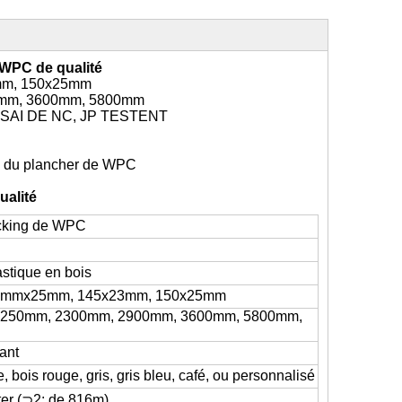
 WPC de qualité
mm, 150x25mm
0mm, 3600mm, 5800mm
SSAI DE NC, JP TESTENT
n du plancher de WPC
ualité
ecking de WPC
stique en bois
0mmx25mm, 145x23mm, 150x25mm
2250mm, 2300mm, 2900mm, 3600mm, 5800mm,
ant
, bois rouge, gris, gris bleu, café, ou personnalisé
er (⊃2; de 816m)