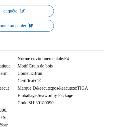
enquête
outer au panier
Norme environnementale:
F4
atique
Motif:
Grain de bois
thermi
Couleur:
Brun
Certificat:
CE
eacut
Marque D&eacute;pos&eacute;e:
TIGA
Emballage:
Seaworthy Package
Code SH:
39189090
 800,
0 Sq
Year