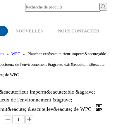
NOUVELLES
NOUS CONTACTER
its
»
WPC
»
Plancher ext&eacute;rieur imperm&eacute;able
spectueux de l'environnement &agrave; extr&eacute;mit&eacute;
te; de WPC
t&eacute;rieur imperm&eacute;able &agrave;
tueux de l'environnement &agrave;
;mit&eacute; &eacute;lev&eacute; de WPC