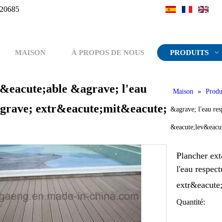
20685
MAISON
À PROPOS DE NOUS
PRODUITS
&eacute;able &agrave; l'eau
Maison
»
Produ
agrave; extr&eacute;mit&eacute;
&agrave; l'eau re
&eacute;lev&eacu
Plancher ex
l'eau respec
extr&eacute
Quantité: