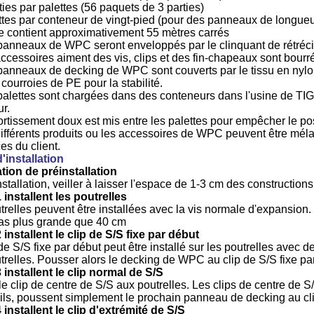
ties par palettes (56 paquets de 3 parties)
ttes par conteneur de vingt-pied (pour des panneaux de longue
te contient approximativement 55 mètres carrés
panneaux de WPC seront enveloppés par le clinquant de rétréci
accessoires aiment des vis, clips et des fin-chapeaux sont bour
panneaux de decking de WPC sont couverts par le tissu en nylon
 courroies de PE pour la stabilité.
palettes sont chargées dans des conteneurs dans l'usine de TIGA
ur.
ortissement doux est mis entre les palettes pour empêcher le pos
différents produits ou les accessoires de WPC peuvent être mél
es du client.
'installation
ation de préinstallation
stallation, veiller à laisser l'espace de 1-3 cm des construction
 installent les poutrelles
trelles peuvent être installées avec la vis normale d'expansio
pas plus grande que 40 cm
 installent le clip de S/S fixe par début
de S/S fixe par début peut être installé sur les poutrelles avec de
trelles. Pousser alors le decking de WPC au clip de S/S fixe pa
 installent le clip normal de S/S
le clip de centre de S/S aux poutrelles. Les clips de centre de S
n ils, poussent simplement le prochain panneau de decking au cl
 installent le clip d'extrémité de S/S