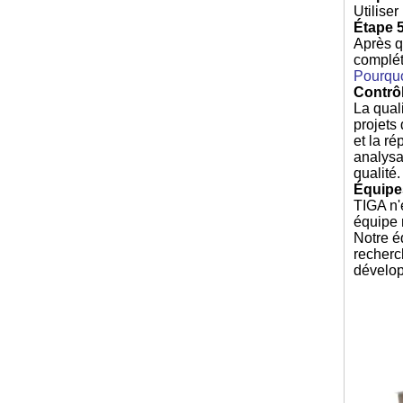
Utiliser
Étape 5
Après q
complét
Pourquo
Contrôl
La qual
projets
et la r
analysa
qualité
Équipe
TIGA n'
équipe 
Notre é
recherc
dévelop