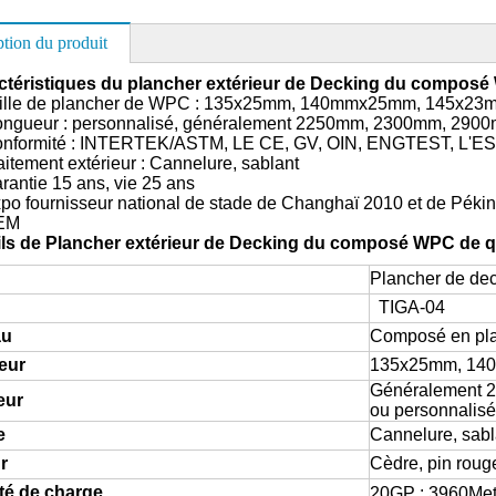
ption du produit
actéristiques du plancher extérieur de Decking du composé
lle de plancher de WPC : 135x25mm, 140mmx25mm, 145x23
ur : personnalisé, généralement 2250mm, 2300mm, 290
formité : INTERTEK/ASTM, LE CE, GV, OIN, ENGTEST, L'E
tement extérieur : Cannelure, sablant
ntie 15 ans, vie 25 ans
 fournisseur national de stade de Changhaï 2010 et de Péki
EM
ils de
Plancher extérieur de Decking du composé WPC de q
Plancher de d
TIGA-04
au
Composé en pla
eur
135x25mm, 14
Généralement 
eur
ou personnalisé
e
Cannelure, sabl
r
Cèdre, pin rouge
té de charge
20GP : 3960Met