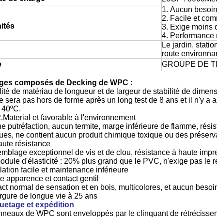
1. Aucun besoin
2. Facile et com
ités
3. Exige moins d
4. Performance
Le jardin, stati
route environna
e
GROUPE DE T
ges composés de Decking de WPC :
ilité de matériau de longueur et de largeur de stabilité de dimen
 sera pas hors de forme après un long test de 8 ans et il n'y a 
 40ºC.
2.Material et favorable à l'environnement
putréfaction, aucun termite, marge inférieure de flamme, résis
ues, ne contient aucun produit chimique toxique ou des préserva
aute résistance
blage exceptionnel de vis et de clou, résistance à haute impr
module d'élasticité : 20% plus grand que le PVC, n'exige pas le re
llation facile et maintenance inférieure
e apparence et contact gentil
 normal de sensation et en bois, multicolores, et aucun besoin
rgure de longue vie à 25 ans
etage et expédition
neaux de WPC sont enveloppés par le clinquant de rétrécisseme