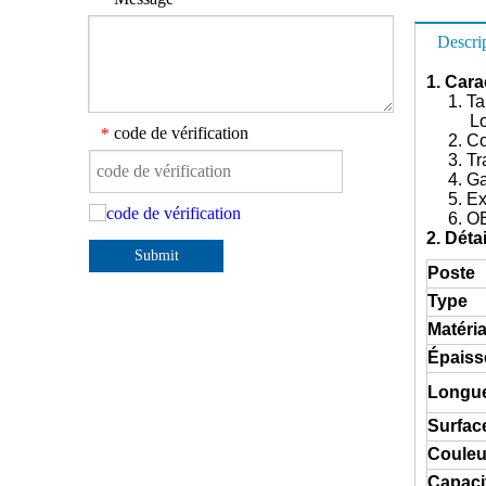
Descri
1. Car
1. Tai
Longue
code de vérification
*
2. Con
3. Trai
4. Gara
5. Expo
6. O
2. Déta
Submit
Poste
Type
Matéri
Épaiss
Longu
Surfac
Couleu
Capaci