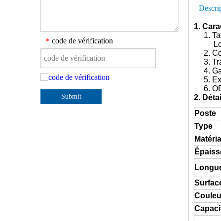
Descri
1. Car
1. Tai
code de vérification
*
Longue
2. Con
3. Trai
4. Gara
5. Expo
6. O
Submit
2. Déta
Poste
Type
Matéri
Épaiss
Longu
Surfac
Couleu
Capaci