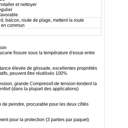
staller et nettoyer
égulier
favorable
rd, balcon, route de plage, mettent la route
c. en commun
sion
aucune fissure sous la température d'essai entre
tance élevée de glissade, excellentes propriétés
tifs, peuvent être réutilisés 100%
ession, grande Compressif-de tension-tondent la
nfort (dans la plupart des applications)
 de peindre, procurable pour les deux côtés
nt pour la protection (3 parties par paquet)