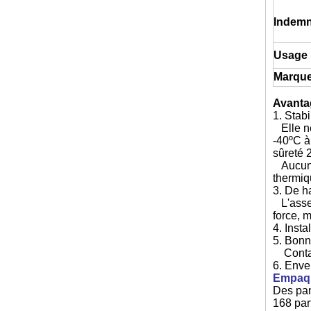
Indemn
Usage
Marqu
Avanta
1. Stab
Elle ne
-40ºC à
sûreté 
Aucune 
thermiq
3. De h
L'assem
force, 
4. Insta
5. Bonn
Contact
6. Enve
Empaqu
Des pan
168 par