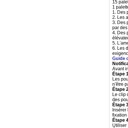
15 pale
1 palet
1. Des 
2. Les 
3. Des 
par des
4. Des 
élévate
5. L'am
6. Les 
exigenc
Guide d
Notific
Avant in
Étape 1
Les pou
n'être 
Étape 2
Le clip 
des pou
Étape 3
Insérer 
fixatio
Étape 4
Utiliser