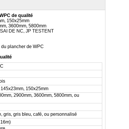
 WPC de qualité
mm, 150x25mm
0mm, 3600mm, 5800mm
SSAI DE NC, JP TESTENT
n du plancher de WPC
ualité
PC
ois
 145x23mm, 150x25mm
00mm, 2900mm, 3600mm, 5800mm, ou
, gris, gris bleu, café, ou personnalisé
816m)
ure