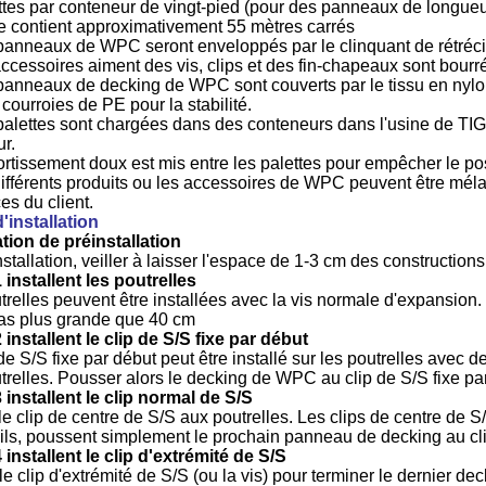
ttes par conteneur de vingt-pied (pour des panneaux de longue
te contient approximativement 55 mètres carrés
panneaux de WPC seront enveloppés par le clinquant de rétréci
accessoires aiment des vis, clips et des fin-chapeaux sont bour
panneaux de decking de WPC sont couverts par le tissu en nylon
 courroies de PE pour la stabilité.
palettes sont chargées dans des conteneurs dans l'usine de TIGA
ur.
ortissement doux est mis entre les palettes pour empêcher le pos
différents produits ou les accessoires de WPC peuvent être mél
es du client.
'installation
ation de préinstallation
stallation, veiller à laisser l'espace de 1-3 cm des construction
 installent les poutrelles
trelles peuvent être installées avec la vis normale d'expansio
pas plus grande que 40 cm
 installent le clip de S/S fixe par début
de S/S fixe par début peut être installé sur les poutrelles avec de
trelles. Pousser alors le decking de WPC au clip de S/S fixe pa
 installent le clip normal de S/S
le clip de centre de S/S aux poutrelles. Les clips de centre de S
n ils, poussent simplement le prochain panneau de decking au cl
 installent le clip d'extrémité de S/S
 le clip d'extrémité de S/S (ou la vis) pour terminer le dernier dec