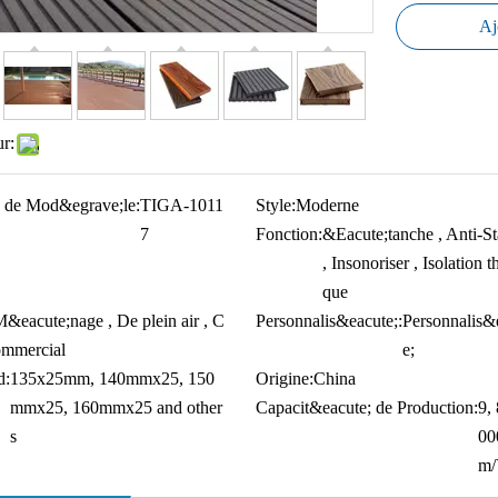
Aj
ur:
 de Mod&egrave;le:
TIGA-1011
Style:
Moderne
7
Fonction:
&Eacute;tanche , Anti-St
, Insonoriser , Isolation 
que
&eacute;nage , De plein air , C
Personnalis&eacute;:
Personnalis&
ommercial
e;
d:
135x25mm, 140mmx25, 150
Origine:
China
mmx25, 160mmx25 and other
Capacit&eacute; de Production:
9,
s
00
m/