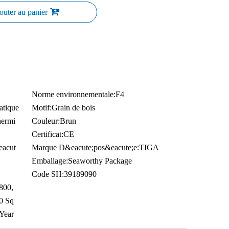
outer au panier
Norme environnementale:
F4
atique
Motif:
Grain de bois
thermi
Couleur:
Brun
Certificat:
CE
eacut
Marque D&eacute;pos&eacute;e:
TIGA
Emballage:
Seaworthy Package
Code SH:
39189090
 800,
0 Sq
Year