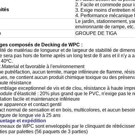
2. Facile et commode pour in
ités
3. Exige moins d'entretien r
4. Performance mécanique 
Le jardin, stationnement, ya
environnante de rampe, et
e
GROUPE DE TIGA
ges composés de Decking de WPC :
ilité de matériau de longueur et de largeur de stabilité de dimen
 sera pas hors de forme après un long test de 8 ans et il n'y a 
 40ºC.
2.Material et favorable à l'environnement
putréfaction, aucun termite, marge inférieure de flamme, résis
ues, ne contient aucun produit chimique toxique ou des préserva
aute résistance
blage exceptionnel de vis et de clou, résistance à haute impr
module d'élasticité : 20% plus grand que le PVC, n'exige pas le re
llation facile et maintenance inférieure
e apparence et contact gentil
 normal de sensation et en bois, multicolores, et aucun besoin
rgure de longue vie à 25 ans
etage et expédition
neaux de WPC sont enveloppés par le clinquant de rétrécisseme
ties par palettes (56 paquets de 3 parties)