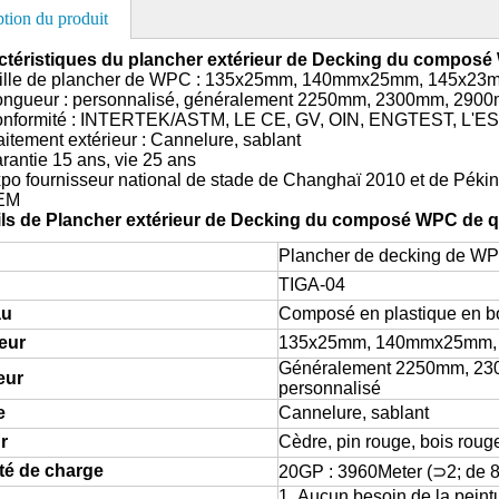
ption du produit
actéristiques du plancher extérieur de Decking du composé
lle de plancher de WPC : 135x25mm, 140mmx25mm, 145x23
ur : personnalisé, généralement 2250mm, 2300mm, 290
formité : INTERTEK/ASTM, LE CE, GV, OIN, ENGTEST, L'E
tement extérieur : Cannelure, sablant
ntie 15 ans, vie 25 ans
 fournisseur national de stade de Changhaï 2010 et de Péki
EM
ils de
Plancher extérieur de Decking du composé WPC de q
Plancher de decking de W
TIGA-04
au
Composé en plastique en b
eur
135x25mm, 140mmx25mm,
Généralement 2250mm, 23
eur
personnalisé
e
Cannelure, sablant
r
Cèdre, pin rouge, bois rouge
té de charge
20GP : 3960Meter (⊃2; de 
1. Aucun besoin de la peint