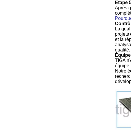
Étape 5
Après q
complét
Pourquo
Contrôl
La qual
projets
et la r
analysa
qualité
Équipe
TIGA n'
équipe 
Notre é
recherc
dévelop