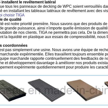
 installent le revêtement latéral
ue tous les panneaux de decking de WPC soient verrouillés dans 
é en installant les tableaux latéraux de revêtement avec des vi
i choisir TIGA
e de qualité
ité est notre priorité première. Nous savons que des produits
 de grande puissance, ainsi n'importe quelle émission de qualité p
éputation de nos clients. TIGA ne permettra pas cela. De la dimen
nt la liquidité en plastique aux essais de compressibilité, nou
.
s coordonnées
est pas simplement une usine. Nous avons une équipe de reche
marchande expérimentée. Elles travaillent toujours ensemble pour
quipe marchande rapporte continuellement des feedbacks de nos
he et développement davantage à améliorer nos produits existan
pement expérimente quotidiennement pour produire les caract